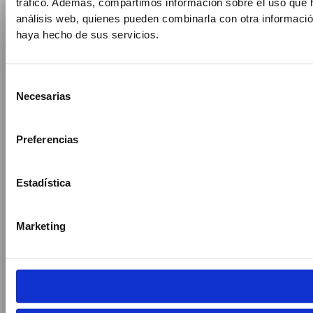
tráfico. Además, compartimos información sobre el uso que h
análisis web, quienes pueden combinarla con otra informació
haya hecho de sus servicios.
✨ INTELIGENCIA ARTIFICIAL
Selección
Necesarias
de
RESERVA
consentimiento
EN SEGUNDOS
Preferencias
CON EL AGENTE IA DE BUNKA
Estadística
Respuesta inmediata
Sin esperas
24 / 7
Marketing
⚡
Confirma tu mesa al instante
🍱
Disponible 24/7, también de noche
🍶
Consulta la carta y pide recomendaciones
🔄
Modifica o cancela cuando quieras