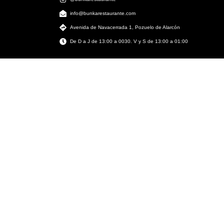
info@bunkarestaurante.com
Avenida de Navacerrada 1, Pozuelo de Alarcón
De D a J de 13:00 a 0030. V y S de 13:00 a 01:00
NUEVO · AGENTE IA
✨ INTELIGENCIA ARTIFICIAL
RESERVA