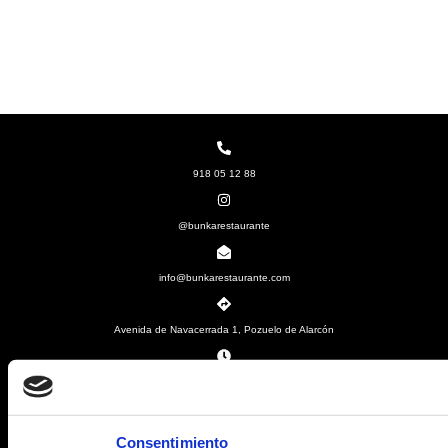
918 05 12 88
@bunkarestaurante
info@bunkarestaurante.com
Avenida de Navacerrada 1, Pozuelo de Alarcón
De D a J de 13:00 a 0030. V y S de 13:00 a 01:00
Consentimiento