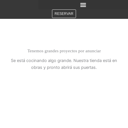
Ir
al
RESERVAR
contenido
Tenemos grandes proyectos por anunciar
Se está cocinando algo grande. Nuestra tienda está en
obras y pronto abrirá sus puertas.