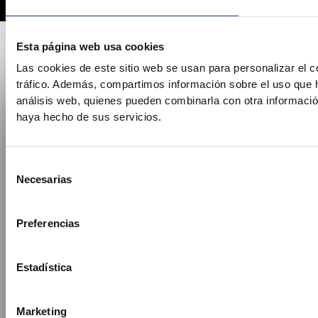
Esta página web usa cookies
Las cookies de este sitio web se usan para personalizar el c
tráfico. Además, compartimos información sobre el uso que h
análisis web, quienes pueden combinarla con otra informació
NUEVO · AGENTE IA
haya hecho de sus servicios.
Selección
Necesarias
de
✨ INTELIGENCIA ARTIFICIAL
consentimiento
RESERVA
Preferencias
EN SEGUNDOS
Estadística
CON EL AGENTE IA DE BUNKA
Respuesta inmediata
Sin esperas
24 / 7
Marketing