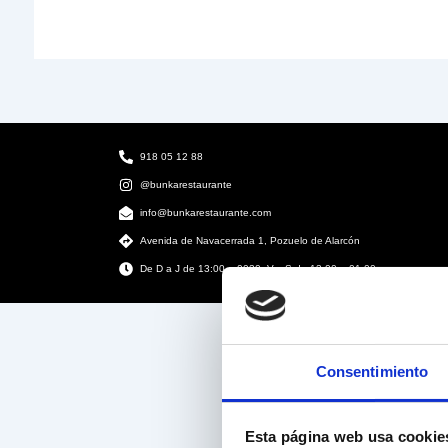
918 05 12 88
@bunkarestaurante
info@bunkarestaurante.com
Avenida de Navacerrada 1, Pozuelo de Alarcón
De D a J de 13:00 a 0030. V y S de 13:00 a 01:00
Consentimiento
Esta página web usa cookie